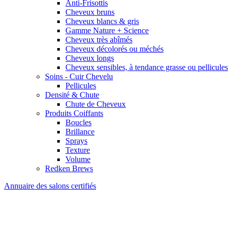
Anti-Frisottis
Cheveux bruns
Cheveux blancs & gris
Gamme Nature + Science
Cheveux très abîmés
Cheveux décolorés ou méchés
Cheveux longs
Cheveux sensibles, à tendance grasse ou pellicules
Soins - Cuir Chevelu
Pellicules
Densité & Chute
Chute de Cheveux
Produits Coiffants
Boucles
Brillance
Sprays
Texture
Volume
Redken Brews
Annuaire des salons certifiés